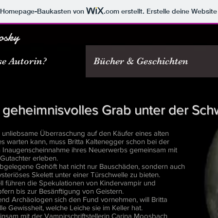
m Homepage-Baukasten von
.com
erstellt. Erstelle deine Websit
osky
se Autorin?
Bücher & Geschichten
 geheimnisvolles Grab unter der Sch
 unliebsame Überraschung auf den Käufer eines alten
s warten kann, muss Britta Kaltenegger schon bei der
n Inaugenscheinnahme ihres Neuerwerbs gemeinsam mit
 Gutachter erleben.
bgelegene Gehöft hat nicht nur Bauschäden, sondern auch
steriöses Skelett unter einer Türschwelle zu bieten.
ll führen die Spekulationen von Kindervampir und
fern bis zur Besänftigung von Geistern.
nd Archäologen sich den Fund vornehmen, will Britta
le Gewissheit, welche Leiche sie im Keller hat.
nsam mit der Vampirschriftstellerin Carina Moosbach