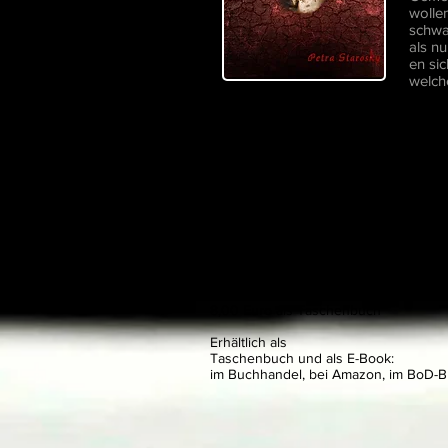
wolle
schwa
als n
en sic
welche
ISBN 9783748131540
BoD 2018
(212 Seiten)
8,00 Euro als Taschenbuch
Erhältlich als
Taschenbuch und als E-Book:
im Buchhandel, bei Amazon, im BoD-