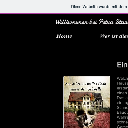
Diese Website wurde mit de
Willkommen bei Petra Star
Home
Wer ist die
Ein
Welch
Hause
erste
einen
Das a
ein my
Schne
Bauop
Währe
schnel
Gemei